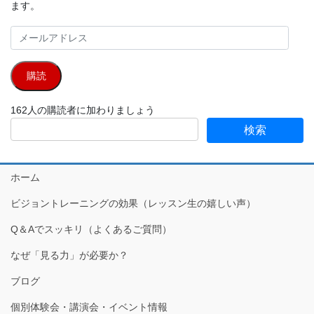
ます。
メ
ー
ル
購読
ア
ド
162人の購読者に加わりましょう
レ
ス
ホーム
ビジョントレーニングの効果（レッスン生の嬉しい声）
Q＆Aでスッキリ（よくあるご質問）
なぜ「見る力」が必要か？
ブログ
個別体験会・講演会・イベント情報