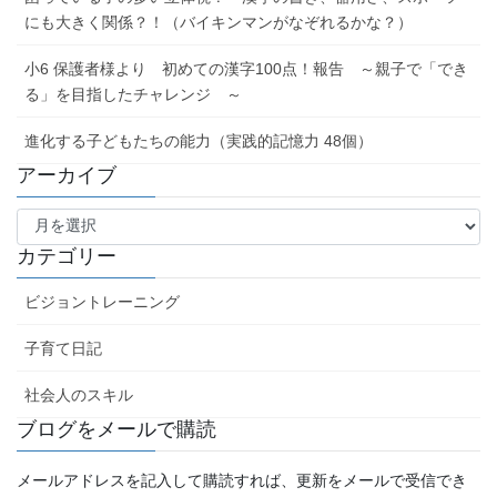
にも大きく関係？！（バイキンマンがなぞれるかな？）
小6 保護者様より 初めての漢字100点！報告 ～親子で「でき
る」を目指したチャレンジ ～
進化する子どもたちの能力（実践的記憶力 48個）
アーカイブ
ア
ー
カ
カテゴリー
イ
ブ
ビジョントレーニング
子育て日記
社会人のスキル
ブログをメールで購読
メールアドレスを記入して購読すれば、更新をメールで受信でき