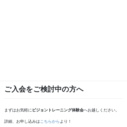
プロアスリート、社会人のスポーツ選手の方の競技力向上はもち
ろんですが
ビジネスで活躍されている方の仕事のパフォーマンス向上、一般
の方の車の運転や記憶力の向上、本の速読力の向上など、様々な
ニーズに対応致します。
料金の目安は、1回50分 6,000円（税別）です。
お子様の子育てのためにレッスンを受けておられるママさんもい
らっしゃいます。
ぜひお気軽にお問い合わせください。
ご入会をご検討中の方へ
まずはお気軽に
ビジョントレーニング体験会
へお越しください。
詳細、お申し込みは
こちらから
より！