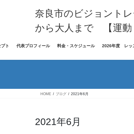
コ
ナ
ン
ビ
奈良市のビジョントレー
テ
ゲ
ン
ー
から大人まで 【運動
ツ
シ
へ
ョ
セプト
代表プロフィール
料金・スケジュール
2026年度 レ
ス
ン
キ
に
ッ
移
プ
動
HOME
ブログ
2021年6月
2021年6月