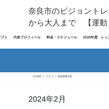
コ
ナ
ン
ビ
奈良市のビジョントレー
テ
ゲ
ン
ー
から大人まで 【運動
ツ
シ
へ
ョ
セプト
代表プロフィール
料金・スケジュール
2026年度 レ
ス
ン
キ
に
ッ
移
プ
動
HOME
ブログ
2024年2月
2024年2月