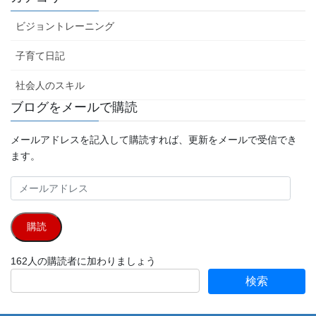
イ
ブ
ビジョントレーニング
子育て日記
社会人のスキル
ブログをメールで購読
メールアドレスを記入して購読すれば、更新をメールで受信でき
ます。
メ
ー
ル
購読
ア
ド
162人の購読者に加わりましょう
レ
ス