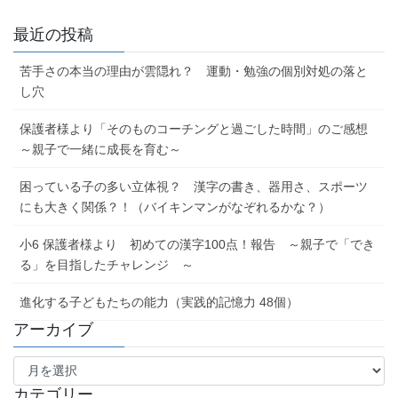
最近の投稿
苦手さの本当の理由が雲隠れ？ 運動・勉強の個別対処の落と
し穴
保護者様より「そのものコーチングと過ごした時間」のご感想
～親子で一緒に成長を育む～
困っている子の多い立体視？ 漢字の書き、器用さ、スポーツ
にも大きく関係？！（バイキンマンがなぞれるかな？）
小6 保護者様より 初めての漢字100点！報告 ～親子で「でき
る」を目指したチャレンジ ～
進化する子どもたちの能力（実践的記憶力 48個）
アーカイブ
ア
ー
カ
カテゴリー