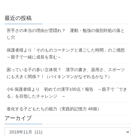
最近の投稿
苦手さの本当の理由が雲隠れ？ 運動・勉強の個別対処の落と
し穴
保護者様より「そのものコーチングと過ごした時間」のご感想
～親子で一緒に成長を育む～
困っている子の多い立体視？ 漢字の書き、器用さ、スポーツ
にも大きく関係？！（バイキンマンがなぞれるかな？）
小6 保護者様より 初めての漢字100点！報告 ～親子で「でき
る」を目指したチャレンジ ～
進化する子どもたちの能力（実践的記憶力 48個）
アーカイブ
ア
ー