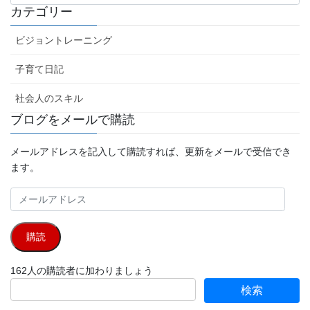
カ
カテゴリー
イ
ブ
ビジョントレーニング
子育て日記
社会人のスキル
ブログをメールで購読
メールアドレスを記入して購読すれば、更新をメールで受信でき
ます。
メ
ー
ル
購読
ア
ド
162人の購読者に加わりましょう
レ
ス