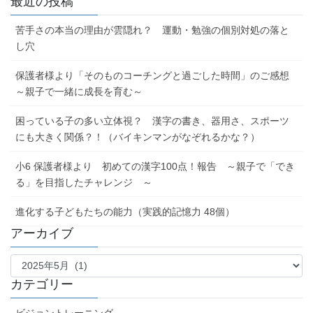
最近の投稿
苦手さの本当の理由が雲隠れ？ 運動・勉強の個別対処の落と
し穴
保護者様より「そのものコーチングと過ごした時間」のご感想
～親子で一緒に成長を育む～
困っている子の多い立体視？ 漢字の書き、器用さ、スポーツ
にも大きく関係？！（バイキンマンがなぞれるかな？）
小6 保護者様より 初めての漢字100点！報告 ～親子で「でき
る」を目指したチャレンジ ～
進化する子どもたちの能力（実践的記憶力 48個）
アーカイブ
ア
ー
カ
カテゴリー
イ
ブ