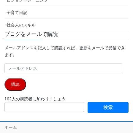
ビジョントレーニング
子育て日記
社会人のスキル
ブログをメールで購読
メールアドレスを記入して購読すれば、更新をメールで受信でき
ます。
メ
ー
ル
購読
ア
ド
162人の購読者に加わりましょう
レ
ス
ホーム