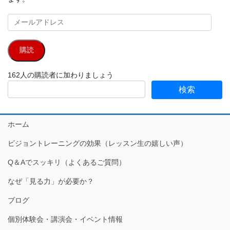
メ
ー
ル
購読
ア
ド
162人の購読者に加わりましょう
レ
ス
ホーム
ビジョントレーニングの効果（レッスン生の嬉しい声）
Q＆Aでスッキリ（よくあるご質問）
なぜ「見る力」が必要か？
ブログ
個別体験会・講演会・イベント情報