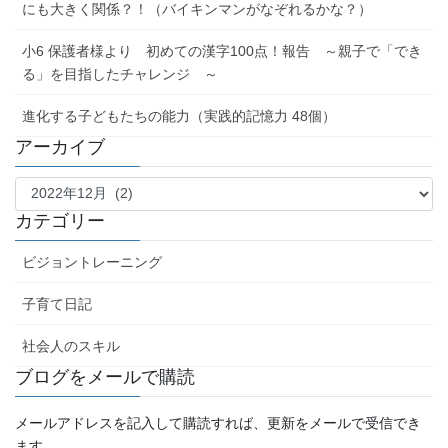
にも大きく関係？！（バイキンマンがなぞれるかな？）
小6 保護者様より 初めての漢字100点！報告 ～親子で「でき
る」を目指したチャレンジ ～
進化する子どもたちの能力（実践的記憶力 48個）
アーカイブ
ア
ー
カ
カテゴリー
イ
ブ
ビジョントレーニング
子育て日記
社会人のスキル
ブログをメールで購読
メールアドレスを記入して購読すれば、更新をメールで受信でき
ます。