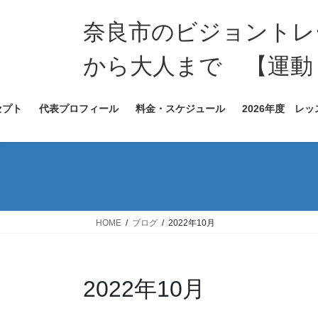
コ
ナ
ン
ビ
奈良市のビジョントレー
テ
ゲ
ン
ー
から大人まで 【運動
ツ
シ
へ
ョ
セプト
代表プロフィール
料金・スケジュール
2026年度 レ
ス
ン
キ
に
ッ
移
プ
動
HOME
ブログ
2022年10月
2022年10月